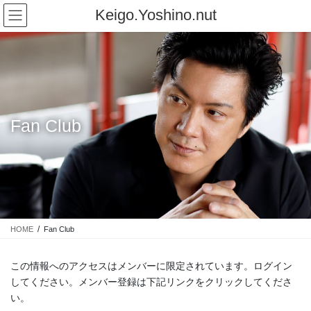
コ
ナ
Keigo.Yoshino.nut
ン
ビ
テ
ゲ
ン
ー
ツ
シ
に
ョ
移
ン
動
に
Fan Club
移
動
HOME
Fan Club
この情報へのアクセスはメンバーに限定されています。ログイン
してください。メンバー登録は下記リンクをクリックしてくださ
い。