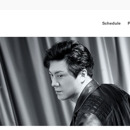
Schedule
P