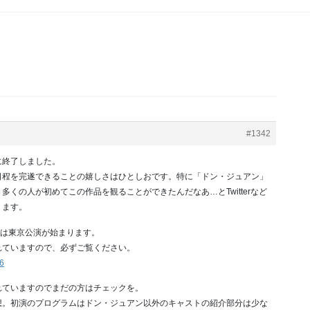
#1342
に終了しました。
日程を完遂できることの嬉しさはひとしおです。特に「ドン・ジュアン」
くの人が初めてこの作品を観ることができたんだなあ…とTwitterなど
ります。
らは東京公演が始まります。
れていますので、必ずご覧ください。
16
れていますのでまだの方はチェックを。
想。初演のプログラムはドン・ジュアン以外のキャストの紹介部分は少な