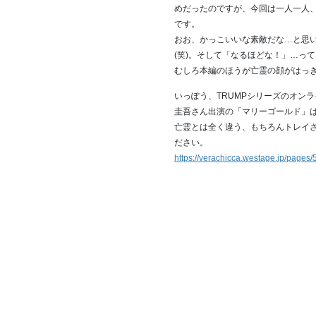
めだったのですが、今回は一人一人
です。
おお、かっこいいな素敵だな…と思
(笑)。そして「なるほどな！」…っ
むしろ本編のほうが亡霊の顔がはっ
いっぽう、TRUMPシリーズのオンラ
圭吾さん出演の「マリーゴールド」は1
亡霊とは全く違う、もちろんトレイ
ださい。
https://verachicca.westage.jp/pag