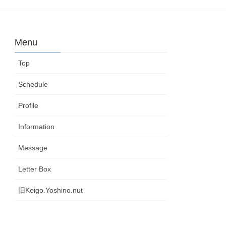
Menu
Top
Schedule
Profile
Information
Message
Letter Box
旧Keigo.Yoshino.nut