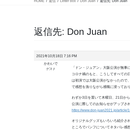
HOME
返信
Letter box
Don Juan
返信先: Don Juan
返信先: Don Juan
2021年10月18日 7:16 PM
かわいで
「ドン・ジュアン」大阪公演が無事
ゲスト
コロナ禍のもと、こうしてすべての
は初演では大阪公演がなかったので、多
で感想を漁りながら感慨に浸ってお
わずか3日を置いて木曜日、21日か
公演に際してのお知らせがアップさ
https://www.don-juan2021.jp/article/
オリジナルグッズもいろいろ紹介さ
ところでパンフについてネタバレ感