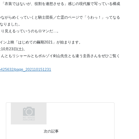
、「衣装ではないが、役割を連想させる」感じの現代服で写っている構成
いながらめくっていくと騎士団長／亡霊のページで「うわっ！」ってなる
てなりました。
きり見えるっていうのもロマンだ…。
イン上映「はじめての繭期2021」が始まります。
0月23日(土)。
さんともリシャールともボルゾイ剣山先生とも違う圭吾さんをぜひご覧く
es/5425632/page_202110151231
次の記事