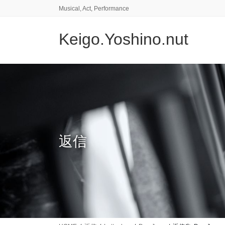
コ
ナ
Musical, Act, Performance
ン
ビ
テ
ゲ
Keigo.Yoshino.nut
ン
ー
ツ
シ
に
ョ
移
ン
動
に
移
動
返信