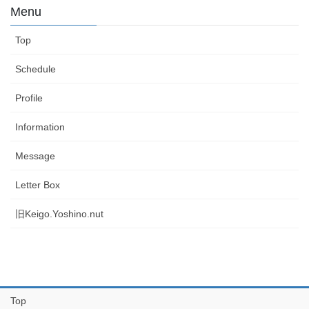
Menu
Top
Schedule
Profile
Information
Message
Letter Box
旧Keigo.Yoshino.nut
Top