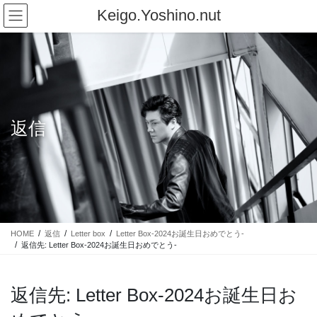
コ
ナ
Keigo.Yoshino.nut
ン
ビ
テ
ゲ
ン
ー
ツ
シ
に
ョ
移
ン
動
に
返信
移
動
HOME
返信
Letter box
Letter Box-2024お誕生日おめでとう-
返信先: Letter Box-2024お誕生日おめでとう-
返信先: Letter Box-2024お誕生日お