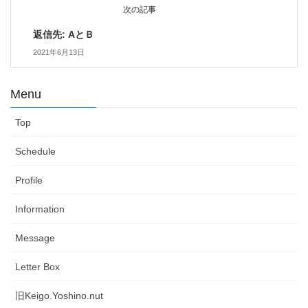
次の記事
返信先: AとＢ
2021年6月13日
Menu
Top
Schedule
Profile
Information
Message
Letter Box
旧Keigo.Yoshino.nut