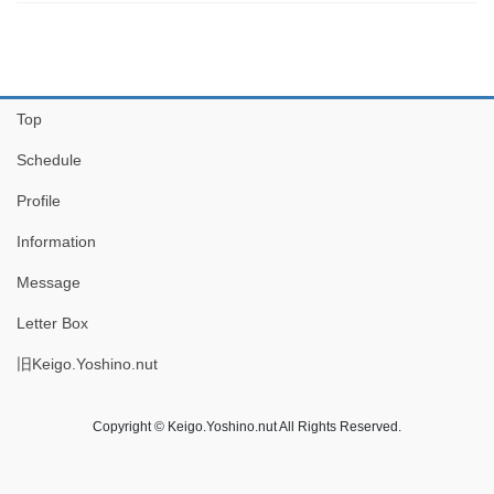
Top
Schedule
Profile
Information
Message
Letter Box
旧Keigo.Yoshino.nut
Copyright © Keigo.Yoshino.nut All Rights Reserved.