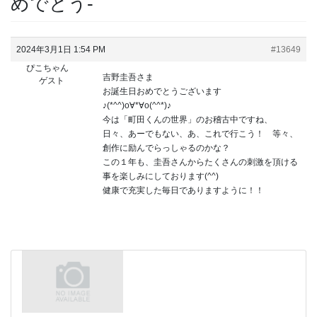
めでとう-
2024年3月1日 1:54 PM
#13649
ぴこちゃん
吉野圭吾さま
ゲスト
お誕生日おめでとうございます
♪(*^^)o∀*∀o(^^*)♪
今は「町田くんの世界」のお稽古中ですね、
日々、あーでもない、あ、これで行こう！ 等々、
創作に励んでらっしゃるのかな？
この１年も、圭吾さんからたくさんの刺激を頂ける
事を楽しみにしております(^^)
健康で充実した毎日でありますように！！