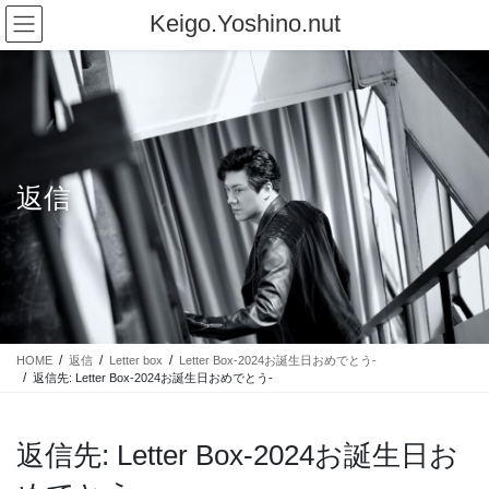
コ
ナ
Keigo.Yoshino.nut
ン
ビ
テ
ゲ
ン
ー
ツ
シ
に
ョ
移
ン
動
に
返信
移
動
HOME
返信
Letter box
Letter Box-2024お誕生日おめでとう-
返信先: Letter Box-2024お誕生日おめでとう-
返信先: Letter Box-2024お誕生日お