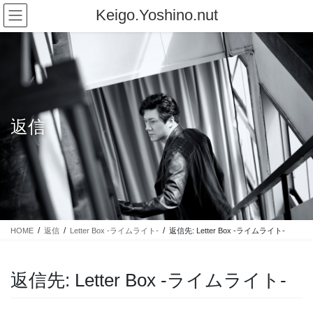
コ
ナ
Keigo.Yoshino.nut
ン
ビ
テ
ゲ
ン
ー
ツ
シ
に
ョ
移
ン
動
に
返信
移
動
HOME
返信
Letter Box -ライムライト-
返信先: Letter Box -ライムライト-
返信先: Letter Box -ライムライト-