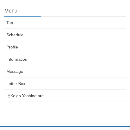
Menu
Top
Schedule
Profile
Information
Message
Letter Box
旧Keigo.Yoshino.nut