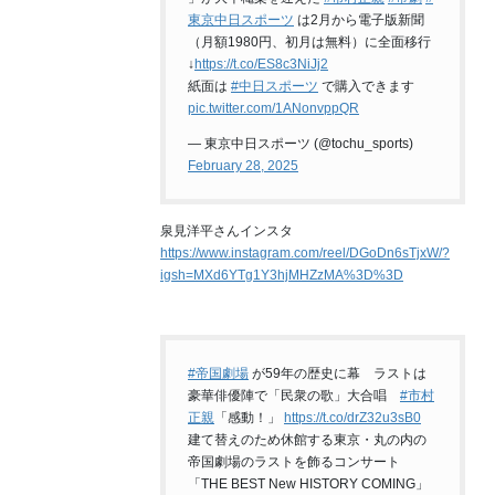
東京中日スポーツ
は2月から電子版新聞
（月額1980円、初月は無料）に全面移行
↓
https://t.co/ES8c3NiJj2
紙面は
#中日スポーツ
で購入できます
pic.twitter.com/1ANonvppQR
— 東京中日スポーツ (@tochu_sports)
February 28, 2025
泉見洋平さんインスタ
https://www.instagram.com/reel/DGoDn6sTjxW/?
igsh=MXd6YTg1Y3hjMHZzMA%3D%3D
#帝国劇場
が59年の歴史に幕 ラストは
豪華俳優陣で「民衆の歌」大合唱
#市村
正親
「感動！」
https://t.co/drZ32u3sB0
建て替えのため休館する東京・丸の内の
帝国劇場のラストを飾るコンサート
「THE BEST New HISTORY COMING」