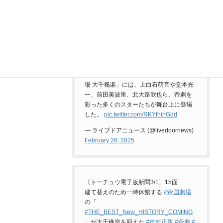
【建て替えへ】「ミュージカルの聖地」
帝国劇場、59年の歴史に幕
https://t.co/U2pMgMK3CD
1966年の開館以来、372ものエンターテ
インメント作品を上演。28日の「帝国劇
場 大千穐楽」には、上白石萌音や堂本光
一、前田美波里、北大路欣也ら、帝劇を
彩った多くのスターたちが舞台上に登場
した。
pic.twitter.com/RKYfnihGdd
— ライブドアニュース (@livedoornews)
February 28, 2025
〔トーチュウ電子版新聞3/1〕15面
建て替えのため一時休館する
#帝国劇場
の「
#THE_BEST_New_HISTORY_COMING
」が大千穐楽を迎えた
#市村正親
#帝劇
#