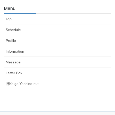
Menu
Top
Schedule
Profile
Information
Message
Letter Box
旧Keigo.Yoshino.nut