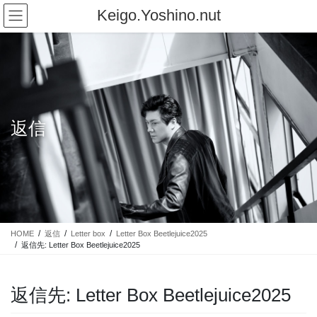
コ
ナ
Keigo.Yoshino.nut
ン
ビ
テ
ゲ
ン
ー
ツ
シ
に
ョ
移
ン
動
に
返信
移
動
HOME
返信
Letter box
Letter Box Beetlejuice2025
返信先: Letter Box Beetlejuice2025
返信先: Letter Box Beetlejuice2025