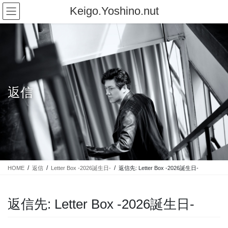
コ
ナ
Keigo.Yoshino.nut
ン
ビ
テ
ゲ
ン
ー
ツ
シ
に
ョ
移
ン
動
に
返信
移
動
HOME
返信
Letter Box -2026誕生日-
返信先: Letter Box -2026誕生日-
返信先: Letter Box -2026誕生日-