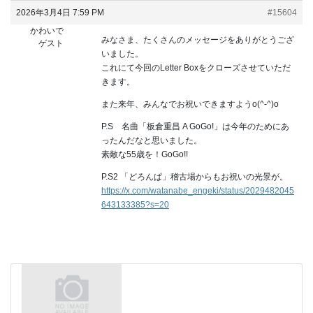
2026年3月4日 7:59 PM
#15604
かわいで
みなさま、たくさんのメッセージをありがとうござ
ゲスト
いました。
これにて今回のLetter Boxをクローズさせていただ
きます。
また来年、みんなでお祝いできますようo(^-^)o
P.S 名曲「板倉重昌 A GoGo!」は今年のためにあ
ったんだなと思いました。
素敵な55歳を！GoGo!!
P.S2 「どろんぱ」稽古場からもお祝いの光景が。
https://x.com/watanabe_engeki/status/2029482045
643133385?s=20