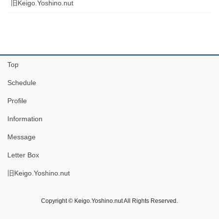
旧Keigo.Yoshino.nut
Top
Schedule
Profile
Information
Message
Letter Box
旧Keigo.Yoshino.nut
Copyright © Keigo.Yoshino.nut All Rights Reserved.