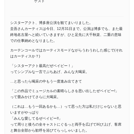
ゲスト
シスターアクト、博多座公演を観てまいりました。
圭吾さんカーティスは今日、12月31日まで。公演は博多でも、また最
終地名古屋へと続いていきますが、ひと足先に大千秋楽、二重の意味
での仕事納めとなりました。
カーテンコールではカーティスモードながらうわうわした感じで(それ
はカーティスか？)
「シスターアクト最高だぜベイビー！」
ってシンプルな一言でぶちあげ、みんな大喝采。
…と思ったら喝采の中もう一度進み出てきて
「この作品でミュージカルの素晴らしさを思い出したぜベイビー!」
って畳みかけてさらに大喝采。
（これは…もう一回あるかも…）って思った方は私だけじゃないと思
いますがやっぱり
「みんな愛してるぜベイビー!!」
って周りと後ろの全キャストにぐるっと両手を広げて叫び上げ、客席
と舞台全部から歓呼を浴びてらっしゃいました。