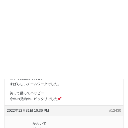
かわいでさま、皆さまこんばんは。
休演されていた太川陽介さんが復帰され
全員揃っての福岡公演初日観劇してきました。
神父さまは産休をとられていたそうで(本人談 笑)
そして圭吾さんカーティス！
ヤバ怖ですね。
懐中電灯キュィィンからの稲川淳二も怖い！
なのにテレビ前での団子状態はミョーにかわいい。
カテコでのパブロのダンスレクチャーでは
ボスにコロサレルヨ(←セリフの記憶あやしいです)
で、カーティスが胸から銃を取り出す仕草をすれば
エディに止められる。
すばらしいチームワークでした。
笑って踊ってハッピー
今年の見納めにピッタリでした
2022年12月31日 10:36 PM
#12430
かわいで