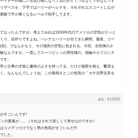
ートナーが隣にいる並び順になってるのがとてつもなくツボなんです
リザベスを、下手ではハリーがヘレナを、それぞれエスコートしなが
素敵で手が痛くなるレベルで拍手してます。
てなったんですが、考えてみれば1930年代のアメリカの空気がスッと
くり、役作りですよね。ヘレナとハリーが出てきた瞬間、服装、コー
(笑)、でなんかもう、その場所の空気に包まれる。今回、女性陣のさ
敵なんですが、一貫してスーツビシィの男性陣の、指輪やカフスにチ
です。
草と仕事の才能と趣味のよさを持ってる、だけど秘密を抱え、鬱屈も
く。なんなんでしょうね、この複雑さとこの色気の「ガチ吉野圭吾を
#12692
返信
がすごいんです!
メディの要素が……（それはそれで楽しくて幸せなのですが）
はコメディだけでなく男の色気がすごいんだ!!!
でした。