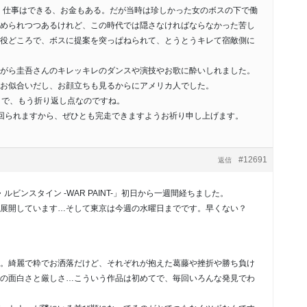
、仕事はできる、お金もある。だが当時は珍しかった女のボスの下で働
められつつあるけれど、この時代では隠さなければならなかった苦し
役どころで、ボスに提案を突っぱねられて、とうとうキレて宿敵側に
がら圭吾さんのキレッキレのダンスや演技やお歌に酔いしれました。
お似合いだし、お顔立ちも見るからにアメリカ人でした。
トで、もう折り返し点なのですね。
回られますから、ぜひとも完走できますようお祈り申し上げます。
#12691
返信
ルビンスタイン -WAR PAINT-」初日から一週間経ちました。
展開しています…そして東京は今週の水曜日までです。早くない？
。綺麗で粋でお洒落だけど、それぞれが抱えた葛藤や挫折や勝ち負け
の面白さと厳しさ…こういう作品は初めてで、毎回いろんな発見でわ