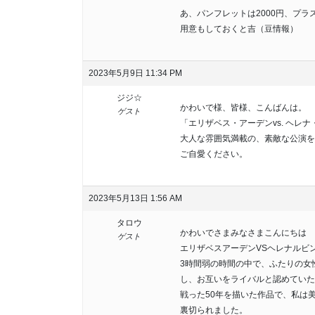
あ、パンフレットは2000円、プ
用意もしておくと吉（豆情報）
2023年5月9日 11:34 PM
ジジ☆
かわいで様、皆様、こんばんは。
ゲスト
「エリザベス・アーデンvs. ヘレナ・
大人な雰囲気満載の、素敵な公演を
ご自愛ください。
2023年5月13日 1:56 AM
タロウ
かわいでさまみなさまこんにちは
ゲスト
エリザベスアーデンVSヘレナルビ
3時間弱の時間の中で、ふたりの女
し、お互いをライバルと認めていた
戦った50年を描いた作品で、私は
裏切られました。