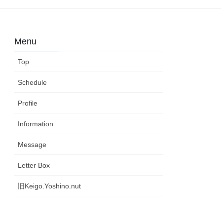
Menu
Top
Schedule
Profile
Information
Message
Letter Box
旧Keigo.Yoshino.nut