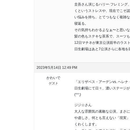
圭吾さん演じるハリー·フレミング
くというストレスや、現在でこそ認
い悩みを持ち、とてつもなく複雑な
寝返る。
その気持ちわかるよなぁ〜と思いな
髪の色もステキな茶系で、スーツも
12日マチネが東京公演前半のラス
日生劇場はあと7公演さらに各地を
2023年5月14日 12:49 PM
かわいで
「エリザベス・アーデンvs. ヘレナ・
ゲスト
日生劇場にて日々、濃いステージが
(^^;)
ジジ☆さん
大人な雰囲気の素敵な公演、まさに
や虚しさ、何とも言えない「現実」
くわくします。