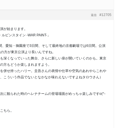
#12705
返信
演が始まります。
ビンスタイン -WAR PAINT-」
間、愛知・御園座で3日間、そして最終地の京都劇場では6日間。公演
先の方が東京公演より長いんですね。
も深くなっていった舞台、さらに新しい扉が開いていくのかも。東京
の方もどうか楽しまれますよう。
を併せ持ったハリー。圭吾さんの表情や仕草や空気のあれやらこれや
、こういう作品でないとなかなか味わえないですよねタロウさん）
次に観られた時のヘレナチームの登場場面がめっちゃ楽しみですo(^-
こちら。