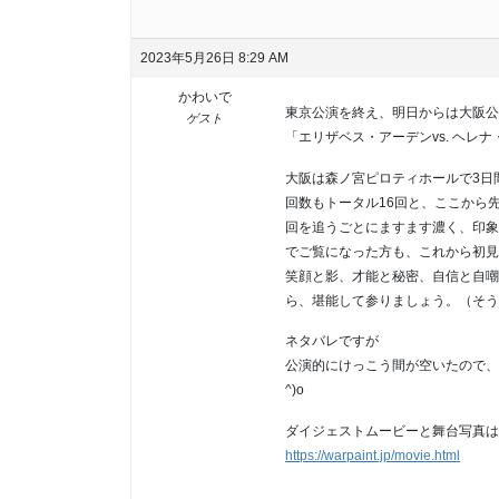
2023年5月26日 8:29 AM
かわいで
東京公演を終え、明日からは大阪公
ゲスト
「エリザベス・アーデンvs. ヘレナ・ル
大阪は森ノ宮ピロティホールで3日
回数もトータル16回と、ここから
回を追うごとにますます濃く、印象
でご覧になった方も、これから初見
笑顔と影、才能と秘密、自信と自嘲
ら、堪能して参りましょう。（そう
ネタバレですが
公演的にけっこう間が空いたので、
^)o
ダイジェストムービーと舞台写真は
https://warpaint.jp/movie.html