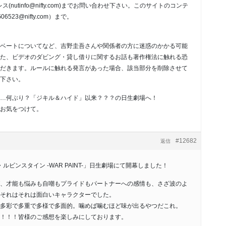
nutinfo@nifty.com)までお問い合わせ下さい。このサイトのコンテ
23@nifty.com）まで。
ベートについてなど、吉野圭吾さんや関係者の方に迷惑のかかる可能
た、ビデオのダビング・貸し借りに関するお話も著作権法に触れる恐
だきます。ルールに触れる発言があった場合、該当部分を削除させて
下さい。
…何ぶり？「ジキル＆ハイド」以来？？？の日生劇場へ！
お気をつけて。
#12682
返信
ルビンスタイン -WAR PAINT-」日生劇場にて開幕しました！
、才能も悩みも自嘲もプライドもパートナーへの感情も、さざ波のよ
それはそれは面白いキャラクターでした。
多彩で多重で多様で多面的。噛めば噛むほど味が出るやつだこれ。
！！！皆様のご感想を楽しみにしております。