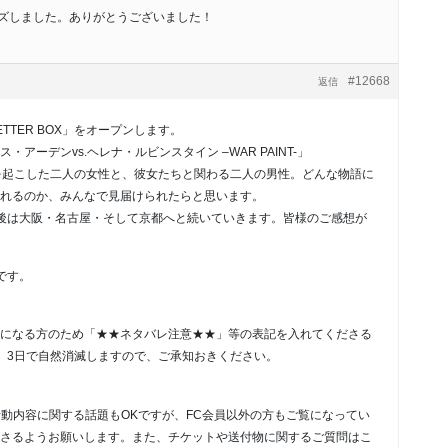
ローズしました。ありがとうございました！
#12668
返信
TTER BOX」をオープンします。
アーデンvs.ヘレナ・ルビンスタイン –WAR PAINT-」
を起こした二人の女性と、彼女たちと関わる二人の男性。どんな物語に
れるのか、みんなで見届けられたらと思います。
後は大阪・名古屋・そして京都へと続いていきます。皆様のご感想が
いです。
になる方のため「★★ネタバレ注意★★」等の表記を入れてくださる
、3日で自然消滅しますので、ご承知おきください。
の活動内容に関する話題もOKですが、FC会員以外の方もご覧になってい
さるようお願いします。また、チケットや送付物に関するご質問はこ