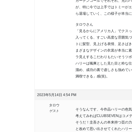
カーテンコールでそれぞれ、元のパ
が、特に今では上手ではトミーがエ
ら退場していく、この様子が本当に
タロウさん
「見るからにアメリカ人」でクスっ
入ってくる、すごい高度な雰囲気づ
トに髪型、見上げる表情、足さばき
まざまなデザインの衣裳が本当に素
ラ見えするこだわりもたいそうツボ
ハリーは颯爽とした見た目と粋な仕
溜め、成功の裏で虚しさも強めてい
満喫できる」感(笑)。
2023年5月14日 4:54 PM
タロウ
そうなんです、今作品ハリーの色気
ゲスト
考えてみればCLUBSEVENはコ
そうだ！圭吾さんの本来持つ芸の力
と改めて思い出させてくれたハリー