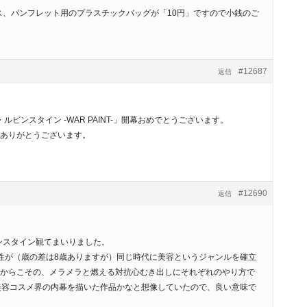
ラス、パンフレット用のプラスチックバッグが「10円」ですので小銭のご
#12687
返信
ルビンスタイン -WAR PAINT-」開幕おめでとうございます。
ありがとうございます。
#12690
返信
ンスタイン観てまいりました。
性が（歳の差は8歳ありますが）同じ時代に美容というジャンルを確立
からこその、メラメラと燃える対抗心むき出しにそれぞれのやり方で
美容コスメ界の内幕を描いた作品かなと想像していたので、良い意味で