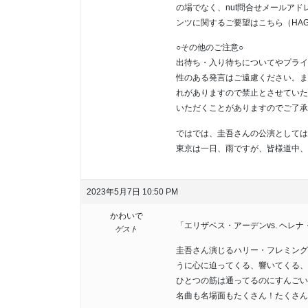
の場でなく、nut問合せメールアドレス(
ンツに関するご要望はこちら（HAG065
○その他のご注意○
出待ち・入り待ちについてやプライ
性のある発言はご遠慮ください。ま
れがありますので禁止とさせていた
いただくことがありますのでご了承
ではでは、圭吾さんの公演としては
東京は一日、雨ですが、皆様道中、
2023年5月7日 10:50 PM
かわいで
「エリザベス・アーデンvs. ヘレナ・
ゲスト
圭吾さん演じるハリー・フレミング
うに心に迫ってくる、響いてくる、
ひとつの筋は通ってるのにすんごい
名曲も名場面もたくさん！たくさん