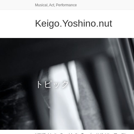
コ
ナ
Musical, Act, Performance
ン
ビ
テ
ゲ
Keigo.Yoshino.nut
ン
ー
ツ
シ
に
ョ
移
ン
動
に
移
動
トピック