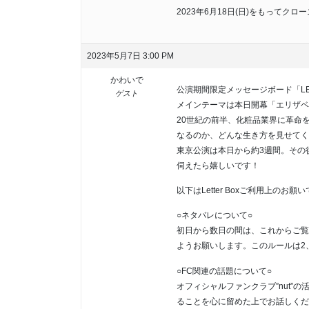
2023年6月18日(日)をもってク
2023年5月7日 3:00 PM
かわいで
公演期間限定メッセージボード「LE
ゲスト
メインテーマは本日開幕「エリザベス・
20世紀の前半、化粧品業界に革命
なるのか、どんな生き方を見せてく
東京公演は本日から約3週間。その
伺えたら嬉しいです！
以下はLetter Boxご利用上のお願
○ネタバレについて○
初日から数日の間は、これからご覧
ようお願いします。このルールは2
○FC関連の話題について○
オフィシャルファンクラブ”nut”
ることを心に留めた上でお話しくだ