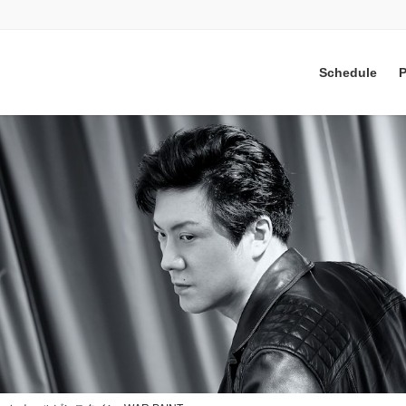
Schedule
P