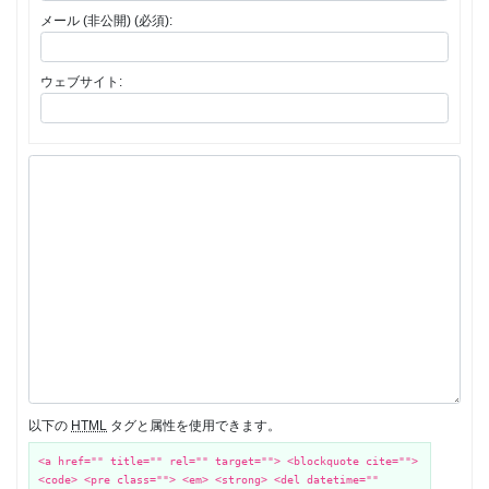
メール (非公開) (必須):
ウェブサイト:
以下の
HTML
タグと属性を使用できます。
<a href="" title="" rel="" target=""> <blockquote cite="">
<code> <pre class=""> <em> <strong> <del datetime=""