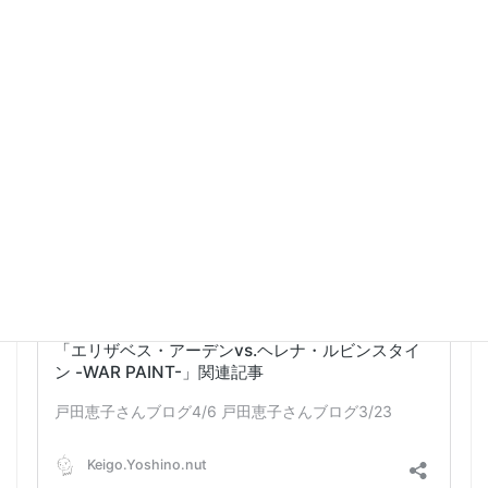
2023年6月18日 4:39 PM
#12717
返信
かわいで
ゲスト
さまざまな曲や音楽や歌詞やハモりがまだまだぐるぐる回る「エリザ
ベス・アーデンvs. ヘレナ・ルビンスタイン -WAR PAINT-」。
東京～京都まで参りましたLETTER BOXは、本日深夜にてクローズと
させていただきます。
遊びに来てくださった方、ありがとうございました。
さまざまな関連記事はこちらにてアップしていきます。