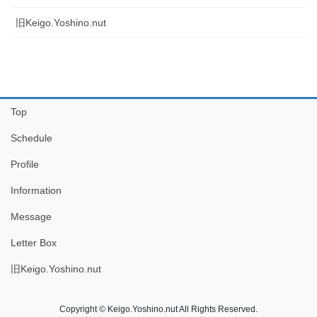
旧Keigo.Yoshino.nut
Top
Schedule
Profile
Information
Message
Letter Box
旧Keigo.Yoshino.nut
Copyright © Keigo.Yoshino.nut All Rights Reserved.