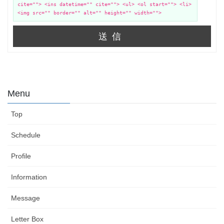
cite=""> <ins datetime="" cite=""> <ul> <ol start=""> <li>
<img src="" border="" alt="" height="" width="">
送信
Menu
Top
Schedule
Profile
Information
Message
Letter Box