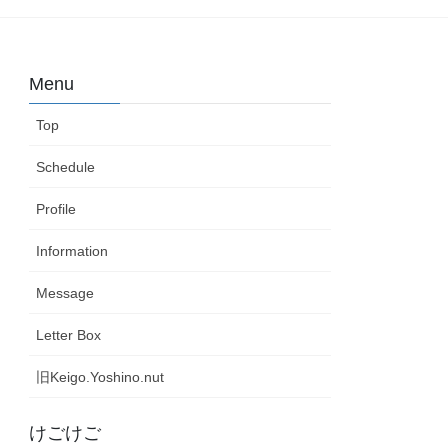
Menu
Top
Schedule
Profile
Information
Message
Letter Box
旧Keigo.Yoshino.nut
けごけご