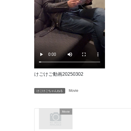
けごけご動画20250302
Movie
けごけごちゃんねる
Movie