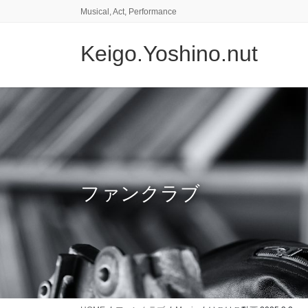
コ
ナ
Musical, Act, Performance
ン
ビ
テ
ゲ
Keigo.Yoshino.nut
ン
ー
ツ
シ
に
ョ
移
ン
動
に
移
動
ファンクラブ