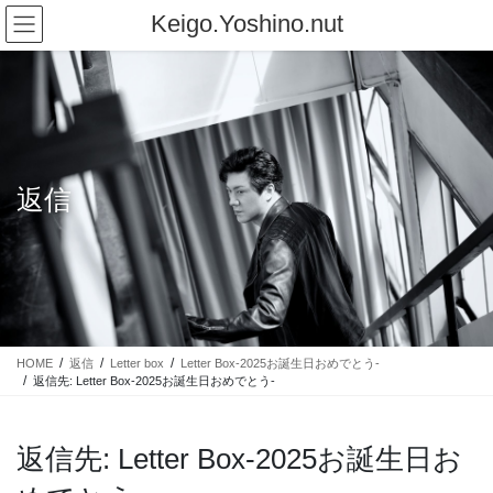
コ
ナ
Keigo.Yoshino.nut
ン
ビ
テ
ゲ
ン
ー
ツ
シ
に
ョ
移
ン
動
に
返信
移
動
HOME
返信
Letter box
Letter Box-2025お誕生日おめでとう-
返信先: Letter Box-2025お誕生日おめでとう-
返信先: Letter Box-2025お誕生日お