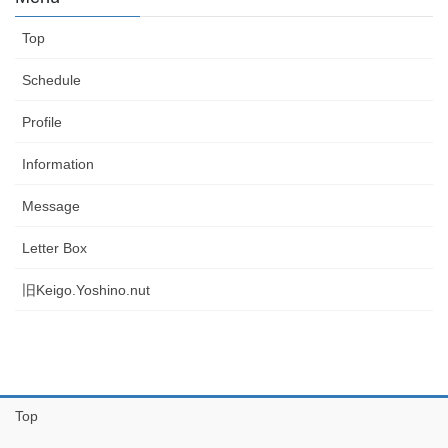
Top
Schedule
Profile
Information
Message
Letter Box
旧Keigo.Yoshino.nut
Top