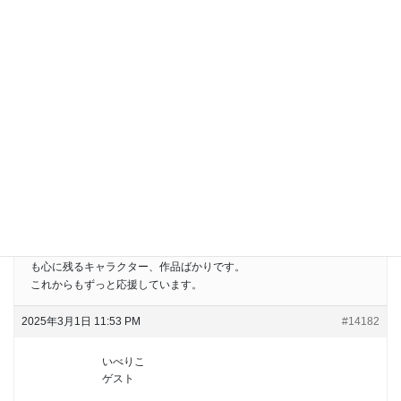
私も帝劇コンサートを配信で観ておりました
思いがけずお姿を拝見できて嬉しかったです！
2025年3月1日 11:19 PM
#14181
May
ゲスト
圭吾さん、お誕生日おめでとうございます！
テレビの情報番組内で、昨日の帝劇のラストステージに圭吾さんの姿
を見ることができてとても嬉しかったです。
帝劇での観劇作品には、圭吾さんがたくさん出演していました。とて
も心に残るキャラクター、作品ばかりです。
これからもずっと応援しています。
2025年3月1日 11:53 PM
#14182
いべりこ
ゲスト