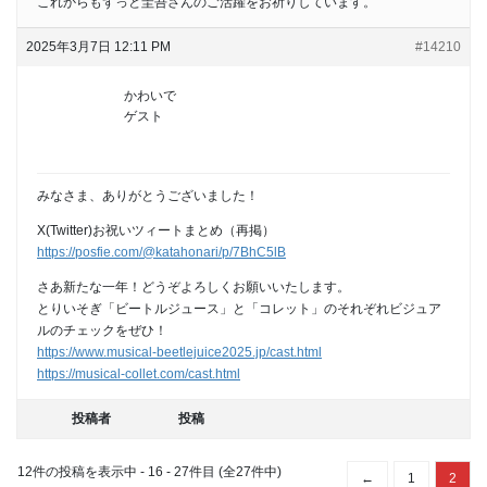
これからもずっと圭吾さんのご活躍をお祈りしています。
2025年3月7日 12:11 PM
#14210
かわいで
ゲスト
みなさま、ありがとうございました！
X(Twitter)お祝いツィートまとめ（再掲）
https://posfie.com/@katahonari/p/7BhC5lB
さあ新たな一年！どうぞよろしくお願いいたします。
とりいそぎ「ビートルジュース」と「コレット」のそれぞれビジュア
ルのチェックをぜひ！
https://www.musical-beetlejuice2025.jp/cast.html
https://musical-collet.com/cast.html
投稿者
投稿
12件の投稿を表示中 - 16 - 27件目 (全27件中)
←
1
2