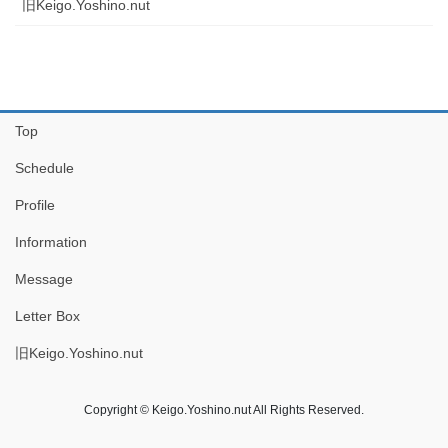
旧Keigo.Yoshino.nut
Top
Schedule
Profile
Information
Message
Letter Box
旧Keigo.Yoshino.nut
Copyright © Keigo.Yoshino.nut All Rights Reserved.