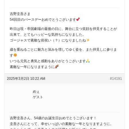
吉野圭吾さま
54回目のバースデーおめでとうございます︎
昨日は現・帝国劇場の最後の日に、舞台に立つ笑顔を拝見することが
出来て、とてもハッピーな気持ちになりました。
ゴージャスで素敵な前祝い（？）になりましたね
歳を重ねるごとに魅力と深みを増してゆく姿を、また拝見しに参りま
す
いつも元気と勇気と感動をありがとうございます
素敵な一年になりますように
2025年3月2日 10:22 AM
#14191
めぇ
ゲスト
吉野圭吾さん、54歳のお誕生日おめでとうございます！
圭吾さんにとって、幸せいっぱいの素敵な一年となりますように。