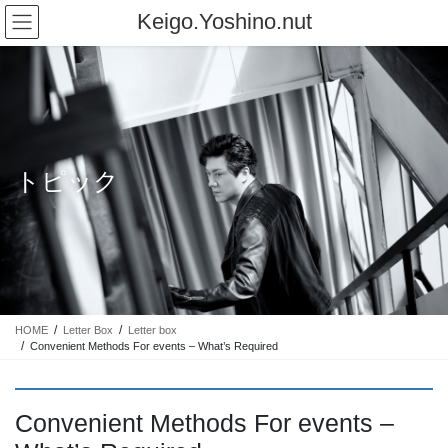
コ
ナ
Keigo.Yoshino.nut
ン
ビ
テ
ゲ
ン
ー
ツ
シ
に
ョ
移
ン
動
に
トピック
移
動
HOME
Letter Box
Letter box
Convenient Methods For events – What’s Required
Convenient Methods For events –