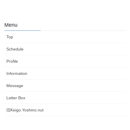
Menu
Top
Schedule
Profile
Information
Message
Letter Box
旧Keigo.Yoshino.nut