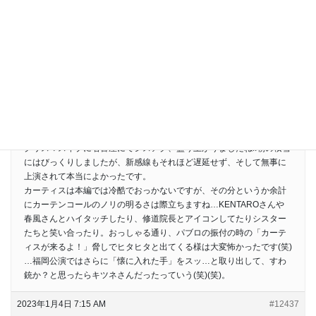
ルでは超高速回転挨拶でキャスト全員から大喝采を浴びた後、エアギ
ターをかき鳴らしながら列に入っていった姿が印象的でした。思い出
しても浮かれてしまう。
テレビ前のダンゴ状態もよかったですね…テレビの中に映るシスター
を端から端までチェックする目の動きとか「デロリスだ！」って見つ
けた瞬間の心底嬉しそうな笑顔とか、思い出してもにやけてしまう。
よい年末でした…。
26日に書き込んでくださった方（FCログイン状態だと名前
が”nutmember”になるためお名前がわからずすみません)
クリスマスイブに名古屋にてシスアク、盛り上がりましたね!!朝の積雪
にはびっくりしましたが、新感線もそれほど遅延せず、そして無事に
上演されて本当によかったです。
カーティスは本編では冷酷でおっかないですが、その分というか余計
にカーテンコールのノリの明るさは際立ちますね…KENTAROさんや
春風さんとハイタッチしたり、修道院長とアイコンしてたりシスター
たちと笑い合ったり。おっしゃる通り、パブロの振付の時の「カーテ
ィスが来るよ！」脅しでヒタヒタと出てくる様は大変怖かったです(笑)
…福岡公演ではさらに「懐に入れた手」をスッ…と取り出して、すわ
銃か？と思ったらキツネさんだったっていう(笑)(笑)。
2023年1月4日 7:15 AM
#12437