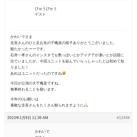
ぴゅうぴゅう
ゲスト
かわいでさま
圭吾さんのひと足お先の千穐楽の様子ありがとうございました。
観たかったーーです。
石井一孝さんのインスタでも艶っぽいとかアイデアが凄いとか話題に
出ていましたが、今回ユニットを組んでいらっしゃったとは初めて知
りました！
あれはユニットだったのですね
今日が公演の大千穐楽ですね。
無事終わることを願います。
今年の(も)願いは
素敵な圭吾さんをたくさん観られますように
2023年1月8日 11:36 AM
#12449
かわいで