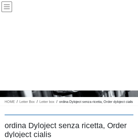
コ
ナ
Keigo.Yoshino.nut
ン
ビ
テ
ゲ
ン
ー
ツ
シ
に
ョ
移
ン
動
に
トピック
移
動
HOME
Letter Box
Letter box
ordina Dyloject senza ricetta, Order dyloject cialis
ordina Dyloject senza ricetta, Order
dyloject cialis