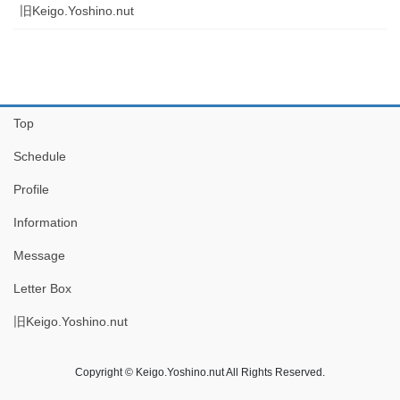
旧Keigo.Yoshino.nut
Top
Schedule
Profile
Information
Message
Letter Box
旧Keigo.Yoshino.nut
Copyright © Keigo.Yoshino.nut All Rights Reserved.