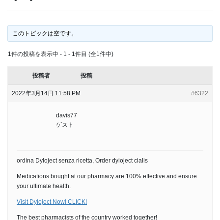
このトピックは空です。
1件の投稿を表示中 - 1 - 1件目 (全1件中)
投稿者
投稿
2022年3月14日 11:58 PM
#6322
davis77
ゲスト
ordina Dyloject senza ricetta, Order dyloject cialis
Medications bought at our pharmacy are 100% effective and ensure
your ultimate health.
Visit Dyloject Now! CLICK!
The best pharmacists of the country worked together!