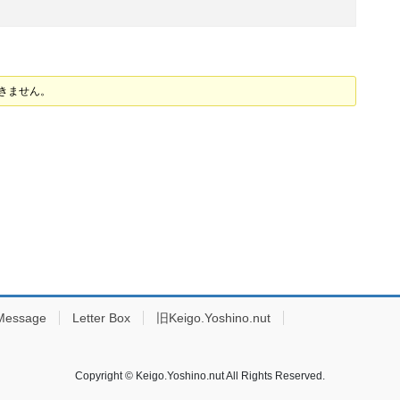
できません。
Message
Letter Box
旧Keigo.Yoshino.nut
Copyright © Keigo.Yoshino.nut All Rights Reserved.