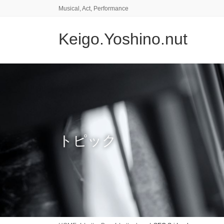
コ
ナ
Musical, Act, Performance
ン
ビ
テ
ゲ
Keigo.Yoshino.nut
ン
ー
ツ
シ
に
ョ
移
ン
動
に
移
動
トピック