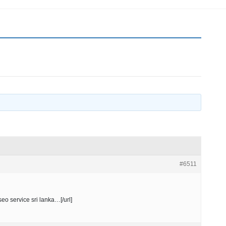
#6511
seo service sri lanka…[/url]