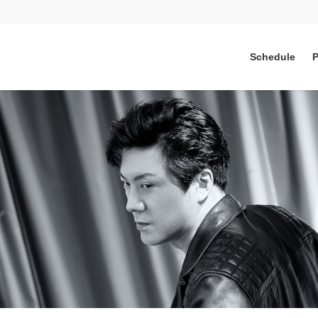
Schedule
P