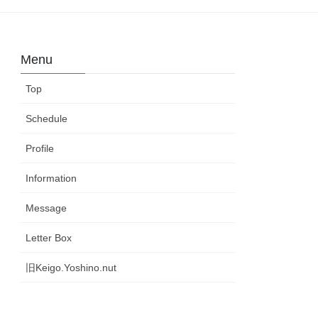
Menu
Top
Schedule
Profile
Information
Message
Letter Box
旧Keigo.Yoshino.nut