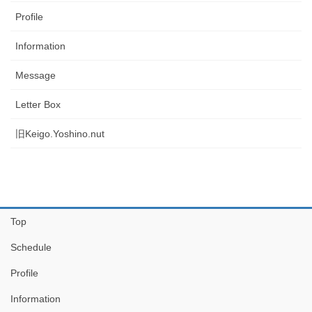
Profile
Information
Message
Letter Box
旧Keigo.Yoshino.nut
Top
Schedule
Profile
Information