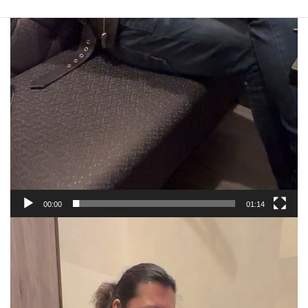
00:00
01:14
動
画
プ
レ
ー
ヤ