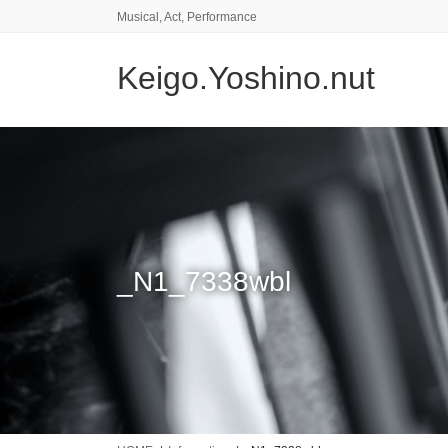
コ
ナ
Musical, Act, Performance
ン
ビ
テ
ゲ
Keigo.Yoshino.nut
ン
ー
ツ
シ
に
ョ
移
ン
動
に
移
動
_N1_7338wbl