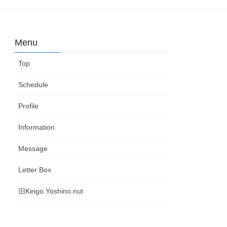
Menu
Top
Schedule
Profile
Information
Message
Letter Box
旧Keigo.Yoshino.nut